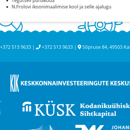
Tegutsev pühakoda
N.Frolovi ikoonimaalimise kool ja selle ajalugu
+372 513 9633 |
+372 513 9633 |
Sõpruse 84, 49503 K