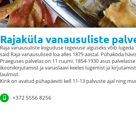
Rajaküla vanausuliste pal
Raja vanausuliste koguduse tegevuse alguseks võib lugeda 
said Raja vanausulised loa alles 1879 aastal. Pühakoda hävis 
Praeguses palvelas on 11 ruumi. 1854-1930 asus palvelasse e
ikoonikirjutamist ja vanaslaavi keeles lugemist ja kirjutami
laulmist.
Kirik on avatud pühapäeviti kell 11-13 palvuste ajal ning muu
+372 5556 8256