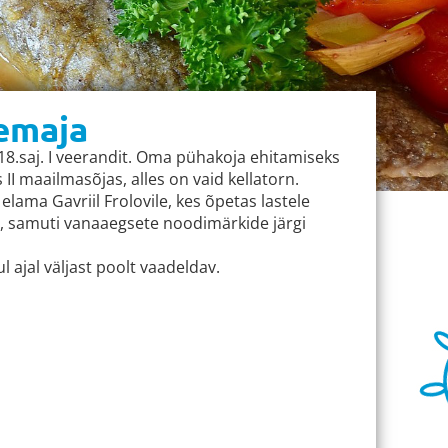
vemaja
18.saj. I veerandit. Oma pühakoja ehitamiseks
II maailmasõjas, alles on vaid kellatorn.
lama Gavriil Frolovile, kes õpetas lastele
st, samuti vanaaegsete noodimärkide järgi
l ajal väljast poolt vaadeldav.