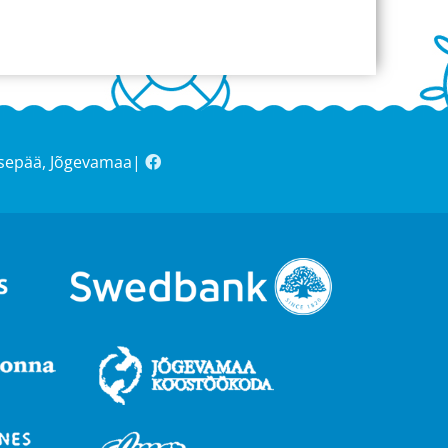
asepää, Jõgevamaa|