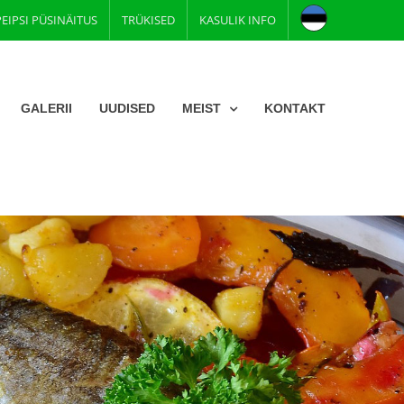
PEIPSI PÜSINÄITUS
TRÜKISED
KASULIK INFO
GALERII
UUDISED
MEIST
KONTAKT