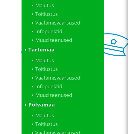
Majutus
Toitlustus
Vaatamisväärsused
Infopunktid
Muud teenused
Tartumaa
Majutus
Toitlustus
Vaatamisväärsused
Infopunktid
Muud teenused
Põlvamaa
Majutus
Toitlustus
Vaatamisväärsused