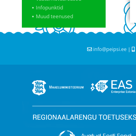
Infopunktid
Muud teenused
info@peipsi.ee
|