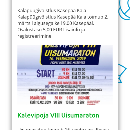
Kalapüügivõistlus Kasepää Kala
Kalapüügivõistlus Kasepää Kala toimub 2.
märtsil algusega kell 9.00 Kasepääl.
Osalustasu 5,00 EUR Lisainfo ja
registreerimine:
Kalevipoja VIII Uisumaraton
Uisumaraton toimub 16. veebruaril Peipsi