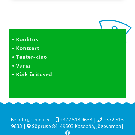
Koolitus
Kontsert
Teater-kino
Varia
Kõik üritused
info@peipsi.ee
|
+372 513 9633 |
+372 513
9633 |
Sõpruse 84, 49503 Kasepää, Jõgevamaa|