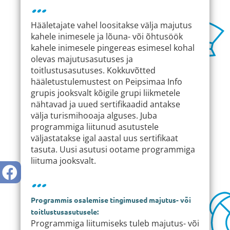
…
Hääletajate vahel loositakse välja majutus
kahele inimesele ja lõuna- või õhtusöök
kahele inimesele pingereas esimesel kohal
olevas majutusasutuses ja
toitlustusasutuses. Kokkuvõtted
hääletustulemustest on Peipsimaa Info
grupis jooksvalt kõigile grupi liikmetele
nähtavad ja uued sertifikaadid antakse
välja turismihooaja alguses.
Juba
programmiga liitunud asutustele
väljastatakse igal aastal uus sertifikaat
tasuta. Uusi asutusi ootame programmiga
liituma jooksvalt.
…
Programmis osalemise tingimused majutus- või
toitlustusasutusele:
Programmiga liitumiseks tuleb majutus- või