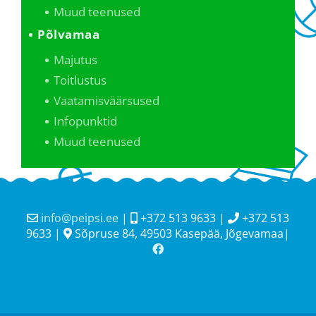
Muud teenused
Põlvamaa
Majutus
Toitlustus
Vaatamisväärsused
Infopunktid
Muud teenused
info@peipsi.ee
|
+372 513 9633 |
+372 513
9633 |
Sõpruse 84, 49503 Kasepää, Jõgevamaa|