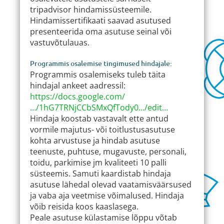
tripadvisor hindamissüsteemile.
Hindamissertifikaati saavad asutused
presenteerida oma asutuse seinal või
vastuvõtulauas.
Programmis osalemise tingimused hindajale:
Programmis osalemiseks tuleb täita
hindajal ankeet aadressil:
https://docs.google.com/
…/1hG7TRNjCCbSMxQfTody0…/edit…
Hindaja koostab vastavalt ette antud
vormile majutus- või toitlustusasutuse
kohta arvustuse ja hindab asutuse
teenuste, puhtuse, mugavuste, personali,
toidu, parkimise jm kvaliteeti 10 palli
süsteemis. Samuti kaardistab hindaja
asutuse lähedal olevad vaatamisväärsused
ja vaba aja veetmise võimalused. Hindaja
võib reisida koos kaaslasega.
Peale asutuse külastamise lõppu võtab