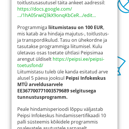
toitlustusasutusel täita ankeet aadressil:
https://docs.google.com/
…/1hA05rwiQ3kX9onqKbCeR…/edit…
Programmiga
liitumistasu on 100 EUR
,
mis katab ära hindaja majutus-, toitlustus-
ja transpordikulud. Tasu on ühekordne ja
tasutakse programmiga liitumisel. Kulu
ületavas osas toetate ühtlasi Peipsimaa
arengut üldiselt
https://peipsi.ee/peipsi-
toetusfond/
Liitumistasu tuleb üle kanda esitatud arve
alusel 5 päeva jooksul
Peipsi Infokeskus
MTÜ arveldusarvele
EE367700771003579689 selgitusega
tunnustusprogramm.
Peale hindamisperioodi lõppu väljastab
Peipsi Infokeskus hindamissertifikaadi 10
palli süsteemis kõikidele programmis
osalevatele asutustele sarnaselt