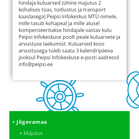
hindaja kuluarved (ühine majutus 2
kohalises toas, toitlustus ja transport
kaaslasega) Peipsi Infokeskus MTÜ nimele,
mille tasub kohapeal ja mille alusel
kompenseeritakse hindajale vastav kulu
Peipsi Infokeskuse poolt peale kuluarvete ja
arvustuse laekumist. Kuluarved koos
arvustusega tuleb saata 3 kalendripäeva
jooksul Peipsi Infokeskuse e-posti aadressil
info@peipsi.ee
Jõgevamaa
Majutus