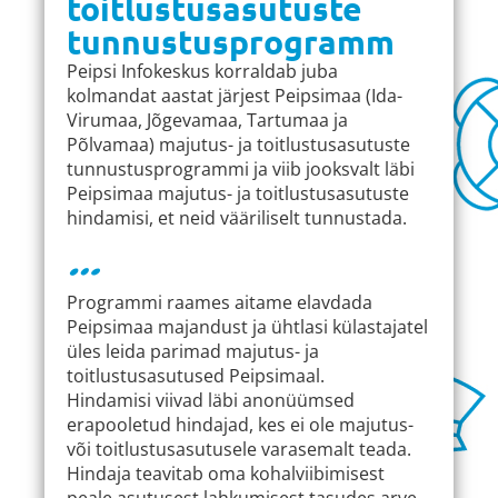
toitlustusasutuste
tunnustusprogramm
Peipsi Infokeskus korraldab juba
kolmandat aastat järjest Peipsimaa (Ida-
Virumaa, Jõgevamaa, Tartumaa ja
Põlvamaa) majutus- ja toitlustusasutuste
tunnustusprogrammi ja viib jooksvalt läbi
Peipsimaa majutus- ja toitlustusasutuste
hindamisi, et neid vääriliselt tunnustada.
…
Programmi raames aitame elavdada
Peipsimaa majandust ja ühtlasi külastajatel
üles leida parimad majutus- ja
toitlustusasutused Peipsimaal.
Hindamisi viivad läbi anonüümsed
erapooletud hindajad, kes ei ole majutus-
või toitlustusasutusele varasemalt teada.
Hindaja teavitab oma kohalviibimisest
peale asutusest lahkumisest tasudes arve