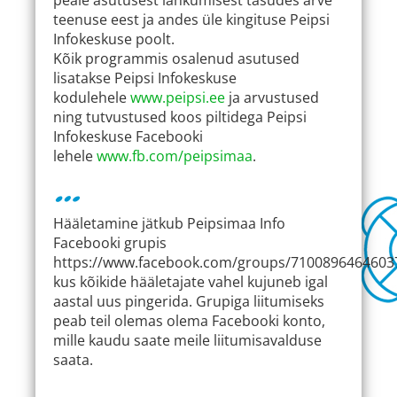
teenuse eest ja andes üle kingituse Peipsi
Infokeskuse poolt.
Kõik programmis osalenud asutused
lisatakse Peipsi Infokeskuse
kodulehele
www.peipsi.ee
ja arvustused
ning tutvustused koos piltidega Peipsi
Infokeskuse Facebooki
lehele
www.fb.com/peipsimaa
.
…
Hääletamine jätkub Peipsimaa Info
Facebooki grupis
https://www.facebook.com/groups/71008964646037
kus kõikide hääletajate vahel kujuneb igal
aastal uus pingerida. Grupiga liitumiseks
peab teil olemas olema Facebooki konto,
mille kaudu saate meile liitumisavalduse
saata.