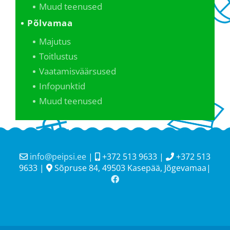
Muud teenused
Põlvamaa
Majutus
Toitlustus
Vaatamisväärsused
Infopunktid
Muud teenused
info@peipsi.ee
|
+372 513 9633 |
+372 513
9633 |
Sõpruse 84, 49503 Kasepää, Jõgevamaa|