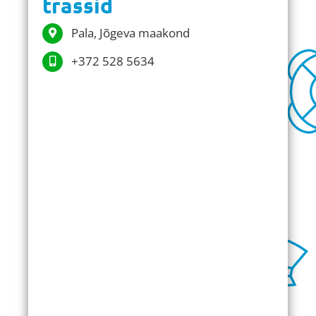
trassid
Pala, Jõgeva maakond
+372 528 5634