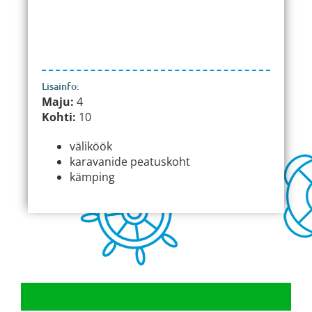
Lisainfo:
Maju:
4
Kohti:
10
väliköök
karavanide peatuskoht
kämping