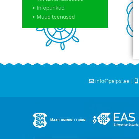
Infopunktid
Muud teenused
info@peipsi.ee
|