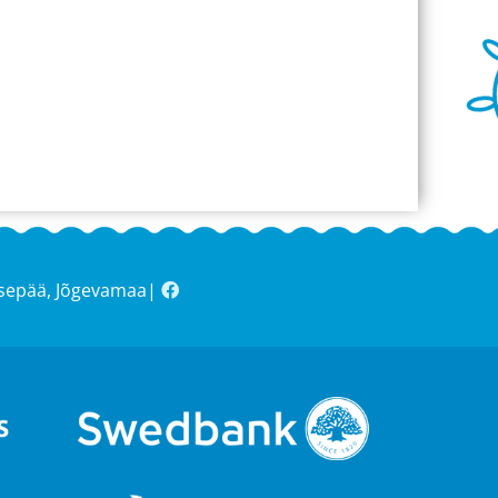
asepää, Jõgevamaa|