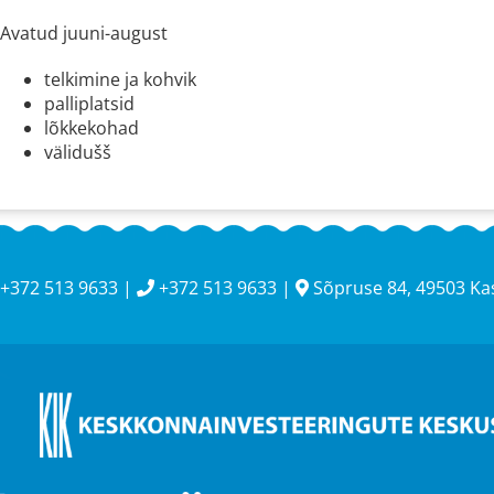
Avatud juuni-august
telkimine ja kohvik
palliplatsid
lõkkekohad
välidušš
+372 513 9633 |
+372 513 9633 |
Sõpruse 84, 49503 K