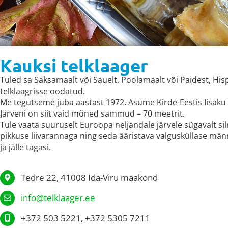
Kauksi telklaager
Tuled sa Saksamaalt või Sauelt, Poolamaalt või Paidest, His
telklaagrisse oodatud.
Me tegutseme juba aastast 1972. Asume Kirde-Eestis Iisaku v
Järveni on siit vaid mõned sammud – 70 meetrit.
Tule vaata suuruselt Euroopa neljandale järvele sügavalt si
pikkuse liivarannaga ning seda ääristava valgusküllase mä
ja jälle tagasi.
Tedre 22, 41008 Ida-Viru maakond
info@telklaager.ee
+372 503 5221, +372 5305 7211