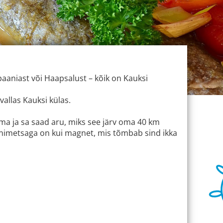
paaniast või Haapsalust – kõik on Kauksi
allas Kauksi külas.
lma ja sa saad aru, miks see järv oma 40 km
nnimetsaga on kui magnet, mis tõmbab sind ikka