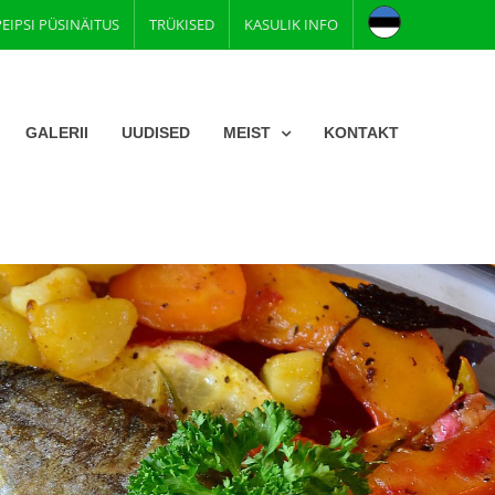
PEIPSI PÜSINÄITUS
TRÜKISED
KASULIK INFO
GALERII
UUDISED
MEIST
KONTAKT