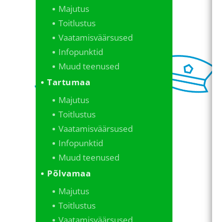
Majutus
Toitlustus
Vaatamisväärsused
Infopunktid
Muud teenused
Tartumaa
Majutus
Toitlustus
Vaatamisväärsused
Infopunktid
Muud teenused
Põlvamaa
Majutus
Toitlustus
Vaatamisväärsused