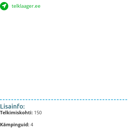
telklaager.ee
Lisainfo:
Telkimiskohti:
150
Kämpinguid:
4