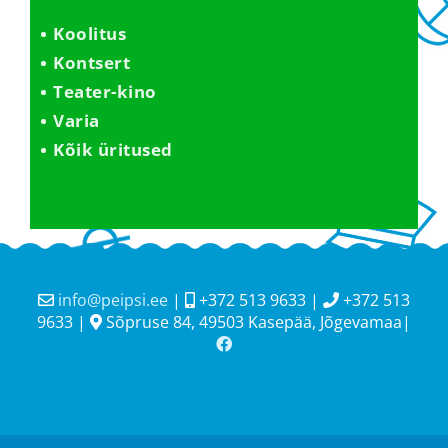
Koolitus
Kontsert
Teater-kino
Varia
Kõik üritused
info@peipsi.ee
|
+372 513 9633 |
+372 513
9633 |
Sõpruse 84, 49503 Kasepää, Jõgevamaa|