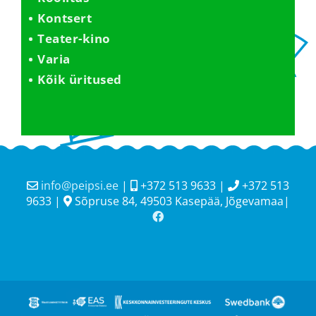
Kontsert
Teater-kino
Varia
Kõik üritused
info@peipsi.ee
|
+372 513 9633 |
+372 513
9633 |
Sõpruse 84, 49503 Kasepää, Jõgevamaa|